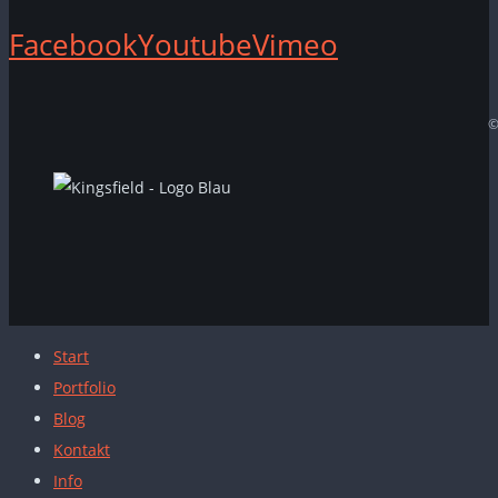
Facebook
Youtube
Vimeo
©
Start
Portfolio
Blog
Kontakt
Info