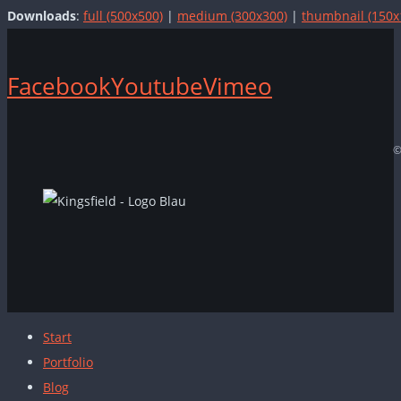
Downloads
:
full (500x500)
|
medium (300x300)
|
thumbnail (150x
Facebook
Youtube
Vimeo
©
Start
Portfolio
Blog