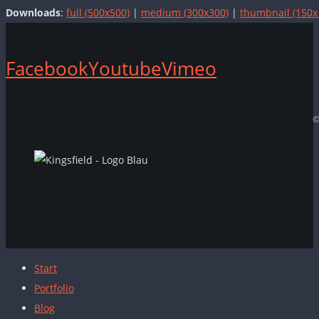
Downloads
:
full (500x500)
|
medium (300x300)
|
thumbnail (150x
Facebook
Youtube
Vimeo
©
Start
Portfolio
Blog