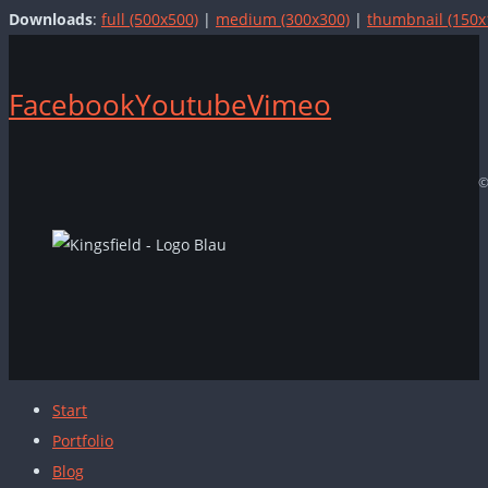
Downloads
:
full (500x500)
|
medium (300x300)
|
thumbnail (150x
Facebook
Youtube
Vimeo
©
Start
Portfolio
Blog